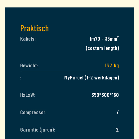
Praktisch
Kabels:
1m70 - 35mm²
(costum length)
Gewicht:
13.3 kg
:
MyParcel (1-2 werkdagen)
HxLxW:
350*300*160
Compressor:
/
Garantie (jaren):
2