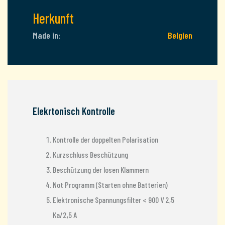
Herkunft
Made in:
Belgien
Elekrtonisch Kontrolle
Kontrolle der doppelten Polarisation
Kurzschluss Beschützung
Beschützung der losen Klammern
Not Programm (Starten ohne Batterien)
Elektronische Spannungsfilter < 900 V 2,5
Ka/2,5 A